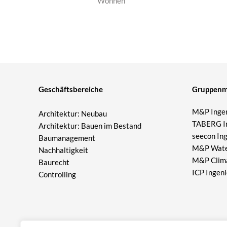
Wohnen
Geschäftsbereiche
Gruppenmi
M&P Ingen
Architektur: Neubau
TABERG I
Architektur: Bauen im Bestand
seecon In
Baumanagement
M&P Wat
Nachhaltigkeit
M&P Clim
Baurecht
ICP Ingen
Controlling