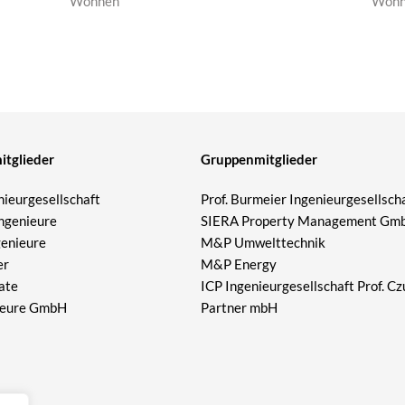
Wohnen
Wohn
tglieder
Gruppenmitglieder
ieurgesellschaft
Prof. Burmeier Ingenieurgesellsch
ngenieure
SIERA Property Management Gm
genieure
M&P Umwelttechnik
er
M&P Energy
ate
ICP Ingenieurgesellschaft Prof. C
ieure GmbH
Partner mbH